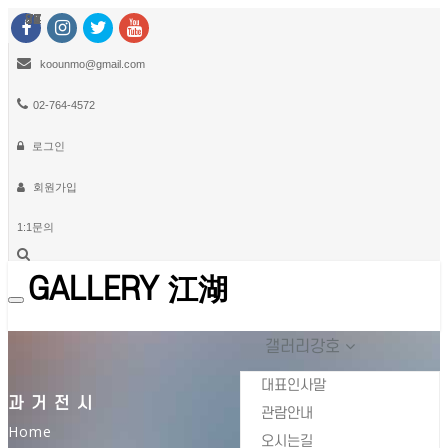
87
86
85
84
83
82
81
80
79
78
77
76
75
74
73
koounmo@gmail.com
02-764-4572
로그인
회원가입
1:1문의
GALLERY 江湖
Toggle
navigation
갤러리강호
대표인사말
과거전시
관람안내
Home
오시는길