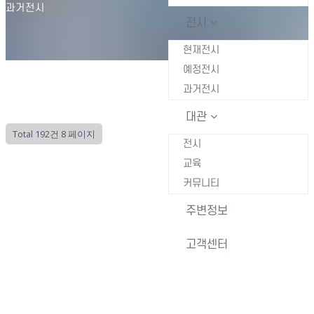
과거전시
전시
현재전시
예정전시
과거전시
대관
Total 192건
8 페이지
전시
교육
커뮤니티
주변정보
고객센터