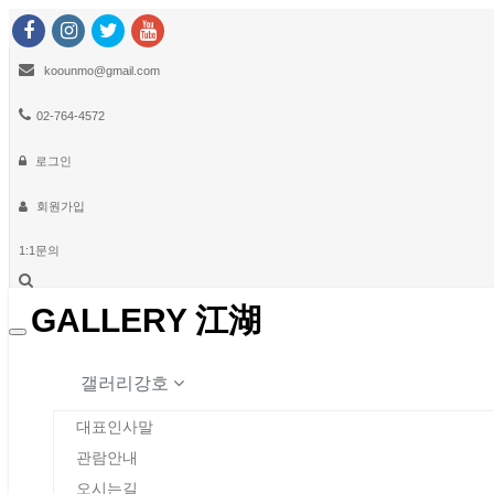
koounmo@gmail.com
02-764-4572
로그인
회원가입
1:1문의
GALLERY 江湖
Toggle
navigation
갤러리강호
대표인사말
관람안내
오시는길